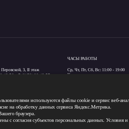
ЧАСЫ РАБОТЫ
Перовской, 3, II этаж
Ср, Чт, Пт, Сб, Вс: 11:00 - 19:00
Кассы закрываются за полчаса до
99-43-56, +7 (8152) 99-43-57
работы музея
@artmmuseum.ru
: ул. Коминтерна 13
45-63-10, +7 (8152) 45-03-85
ользователями используются файлы cookie и сервис веб-ан
rtmmuseum.ru
ласие на обработку данных сервиса Яндекс.Метрика.
Вашего браузера.
ны с согласия субъектов персональных данных. Условия и 