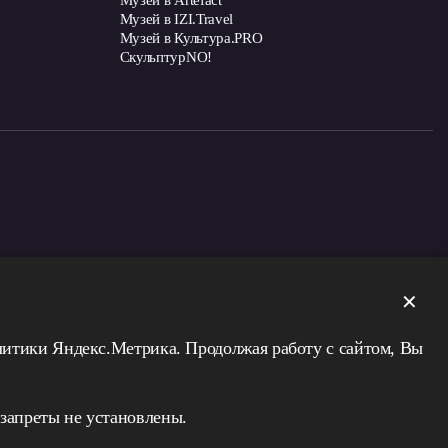
Музей в Artefact
Музей в IZI.Travel
Музей в Культура.PRO
СкульптурNO!
 окончания
✕
алитики Яндекс.Метрика. Продолжая работу с сайтом, Вы
запреты не установлены.