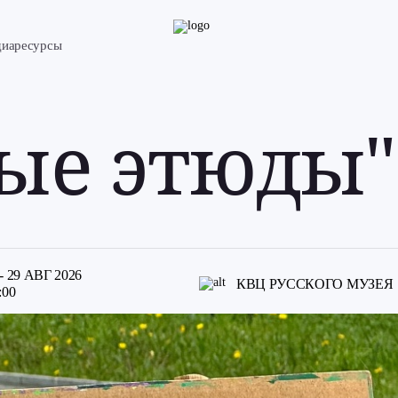
диаресурсы
бытий
ые этюды"
ая
ика»
знакомом
талоге
ct
 29 АВГ 2026
avel
КВЦ РУССКОГО МУЗЕЯ
:00
тура.PRO
!