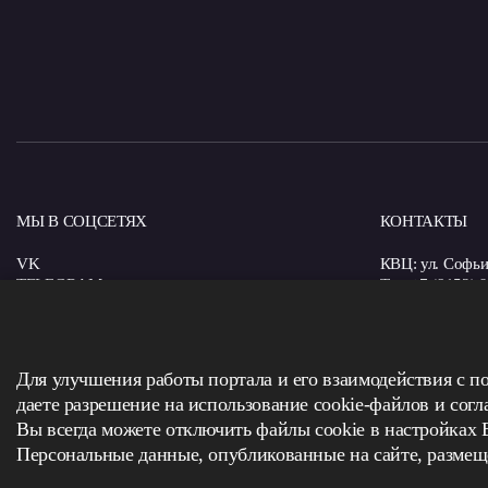
МЫ В СОЦСЕТЯХ
КОНТАКТЫ
VK
КВЦ: ул. Софьи 
TELEGRAM
Тел: +7 (8152) 
MAХ
E-mail: kvcrm
Главное здание
Тел: +7 (8152) 
Для улучшения работы портала и его взаимодействия с п
E-mail: info@a
даете разрешение на использование cookie-файлов и сог
Вы всегда можете отключить файлы cookie в настройках 
Персональные данные, опубликованные на сайте, размеще