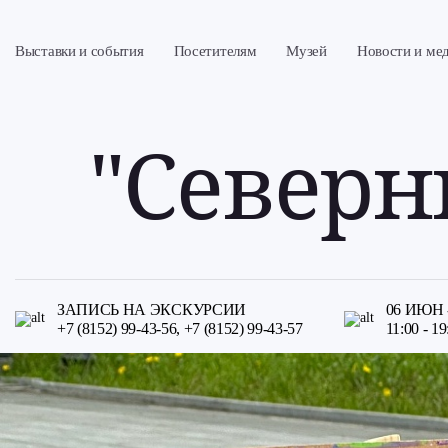
Выставки и события
Посетителям
Музей
Новости и ме
Выставки и события
Пушкинская карта
История
Новости
Музейные проекты
Цены и льготы
Главное здание
Календарь со
"Северн
Музей онлайн
Спланировать визит
КВЦ Русского музея
Умная гостин
Контакты
Группа «Аркт
Сотрудники
Искусство в 
маршруте
Официальные материалы
Музей в Госка
Музей в Artefa
ЗАПИСЬ НА ЭКСКУРСИИ
06 ИЮН -
Музей в IZI.Tr
+7 (8152) 99-43-56, +7 (8152) 99-43-57
11:00 - 19
Музей в Куль
СкульптурNO