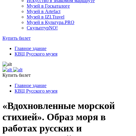
Искусство в знакомом маршруте
Музей в Госкаталоге
Музей в Artefact
Музей в IZI.Travel
Музей в Культура.PRO
СкульптурNO!
Купить билет
Главное здание
КВЦ Русского музея
Купить билет
Главное здание
КВЦ Русского музея
«Вдохновленные морской
стихией». Образ моря в
работах русских и