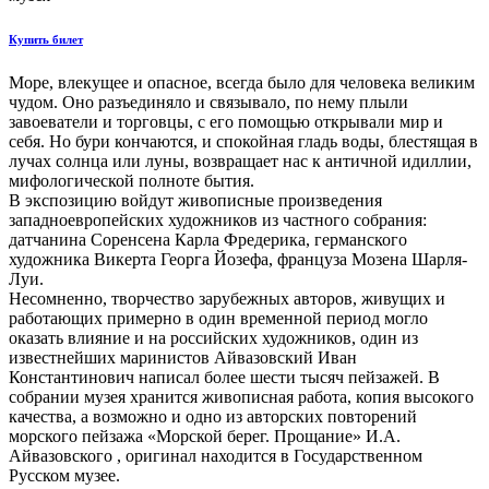
Купить билет
Море, влекущее и опасное, всегда было для человека великим
чудом. Оно разъединяло и связывало, по нему плыли
завоеватели и торговцы, с его помощью открывали мир и
себя. Но бури кончаются, и спокойная гладь воды, блестящая в
лучах солнца или луны, возвращает нас к античной идиллии,
мифологической полноте бытия.
В экспозицию войдут живописные произведения
западноевропейских художников из частного собрания:
датчанина Соренсена Карла Фредерика, германского
художника Викерта Георга Йозефа, француза Мозена Шарля-
Луи.
Несомненно, творчество зарубежных авторов, живущих и
работающих примерно в один временной период могло
оказать влияние и на российских художников, один из
известнейших маринистов Айвазовский Иван
Константинович написал более шести тысяч пейзажей. В
собрании музея хранится живописная работа, копия высокого
качества, а возможно и одно из авторских повторений
морского пейзажа «Морской берег. Прощание» И.А.
Айвазовского , оригинал находится в Государственном
Русском музее.